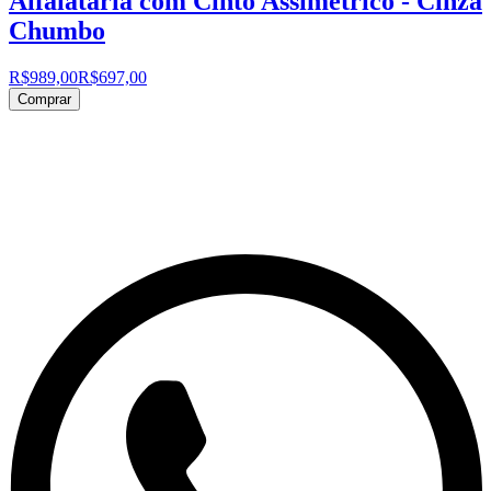
Alfaiataria com Cinto Assimétrico - Cinza
Chumbo
R$989,00
R$697,00
Comprar