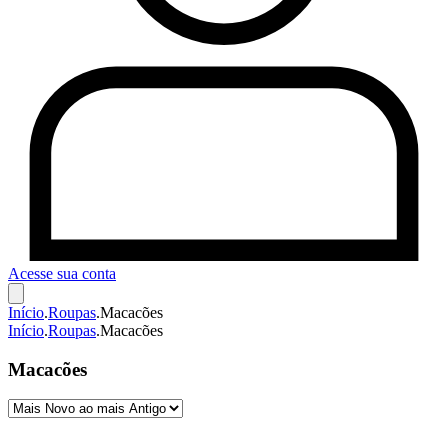
Acesse sua conta
Início
.
Roupas
.
Macacões
Início
.
Roupas
.
Macacões
Macacões