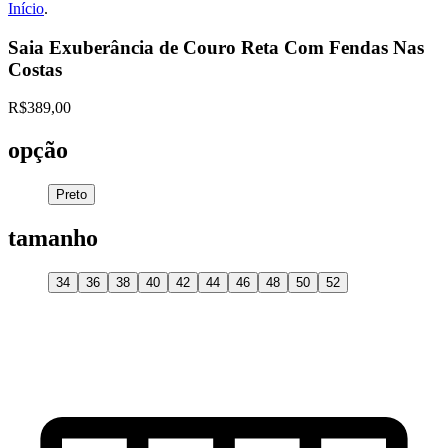
Início
.
Saia Exuberância de Couro Reta Com Fendas Nas
Costas
R$389,00
opção
Preto
tamanho
34
36
38
40
42
44
46
48
50
52